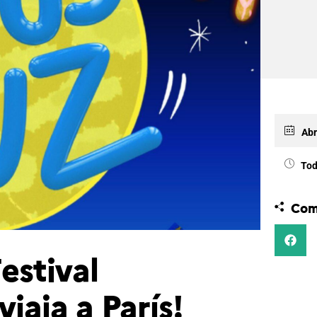
Abr
Tod
Com
estival
iaja a París!