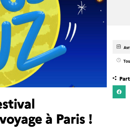
Avr
Tou
Part
stival
oyage à Paris !