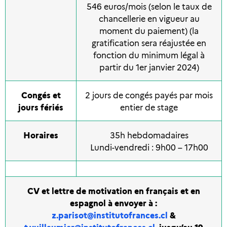
546 euros/mois (selon le taux de
chancellerie en vigueur au
moment du paiement) (la
gratification sera réajustée en
fonction du minimum légal à
partir du 1er janvier 2024)
Congés et
2 jours de congés payés par mois
jours fériés
entier de stage
Horaires
35h hebdomadaires
Lundi-vendredi : 9h00 – 17h00
CV et lettre de motivation
en français et en
espagnol
à envoyer à :
z.parisot@institutofrances.cl
&
t.vuillaumier@institutofrances.cl
jusqu’au 19