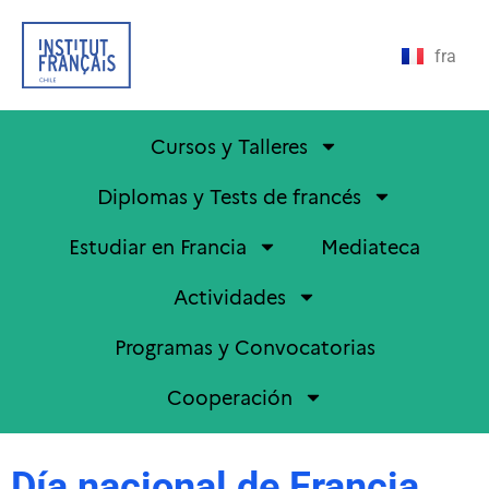
fra
Cursos y Talleres
Diplomas y Tests de francés
Estudiar en Francia
Mediateca
Actividades
Programas y Convocatorias
Cooperación
Día nacional de Francia,