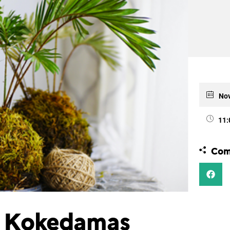
Nov
11:
Com
s: Kokedamas