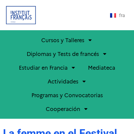
fra
Cursos y Talleres
Diplomas y Tests de francés
Estudiar en Francia
Mediateca
Actividades
Programas y Convocatorias
Cooperación
La femme en el Festival