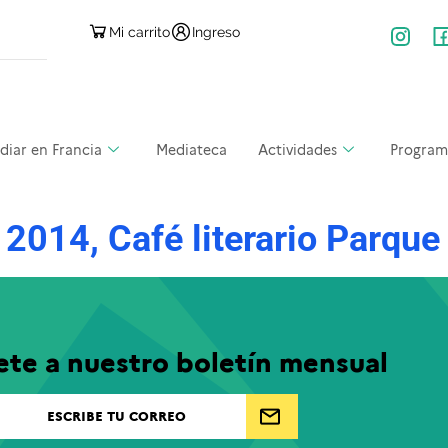
Mi carrito
Ingreso
diar en Francia
Mediateca
Actividades
Program
s 2014, Café literario Parqu
ete a nuestro boletín mensual