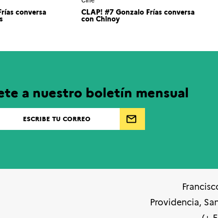
Cine
Frías conversa
CLAP! #7 Gonzalo Frías conversa
s
con Chinoy
ete a nuestro boletín mensual
Francisc
Providencia, Sa
(+ 