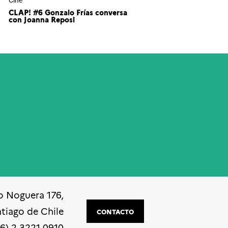
Cine
CLAP! #6 Gonzalo Frías conversa
con Joanna Reposi
o Noguera 176,
ntiago de Chile
CONTACTO
56) 2 3221 0910