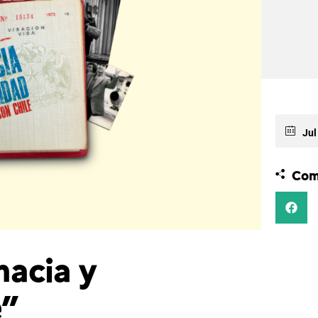
Jul
Com
macia y
e”