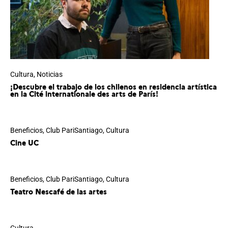
Cultura
,
Noticias
¡Descubre el trabajo de los chilenos en residencia artística
en la Cité internationale des arts de París!
Beneficios
,
Club PariSantiago
,
Cultura
Cine UC
Beneficios
,
Club PariSantiago
,
Cultura
Teatro Nescafé de las artes