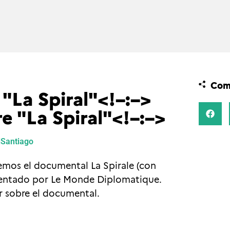
Comp
"La Spiral"<!–:–>
e "La Spiral"<!–:–>
iSantiago
iremos el documental La Spirale (con
esentado por Le Monde Diplomatique.
r sobre el documental.