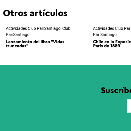
Otros artículos
Actividades Club PariSantiago
,
Club
Actividades Club Par
PariSantiago
PariSantiago
Lanzamiento del libro "Vidas
Chile en la Exposi
truncadas"
París de 1889
Suscríb