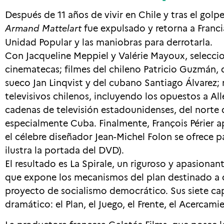
Después de 11 años de vivir en Chile y tras el golp
Armand Mattelart
fue expulsado y retorna a Franci
Unidad Popular y las maniobras para derrotarla.
Con Jacqueline Meppiel y Valérie Mayoux, selecc
cinematecas; filmes del chileno Patricio Guzmán, 
sueco Jan Linqvist y del cubano Santiago Álvarez; n
televisivos chilenos, incluyendo los opuestos a A
cadenas de televisión estadounidenses, del norte 
especialmente Cuba. Finalmente, François Périer a
el célebre diseñador Jean-Michel Folon se ofrece pa
ilustra la portada del DVD).
El resultado es La Spirale, un riguroso y apasion
que expone los mecanismos del plan destinado a de
proyecto de socialismo democrático. Sus siete cap
dramático: el Plan, el Juego, el Frente, el Acercami