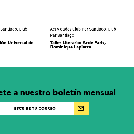
iSantiago
,
Club
Actividades Club PariSantiago
,
Club
PariSantiago
ción Universal de
Taller Literario: Arde Paris,
Dominique Lapierre
ete a nuestro boletín mensual