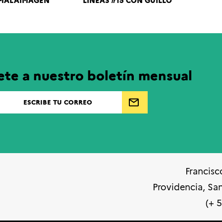
 MALAIMAGEN
LÍNEAS #15 CON GUILLO
ete a nuestro boletín mensual
Francisc
Providencia, Sa
(+ 