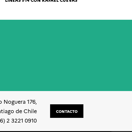
LÍNEAS #14 CON RAFAEL CUEVAS
o Noguera 176,
ntiago de Chile
CONTACTO
56) 2 3221 0910