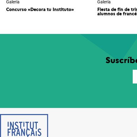
Galería
Galería
Concurso «Decora tu Instituto»
Fiesta de fin de tr
alumnos de francé
Suscríb