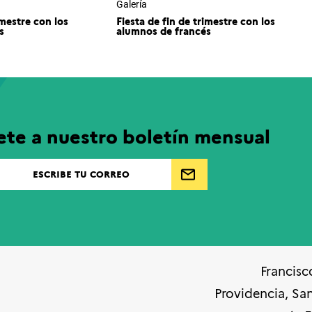
Galería
imestre con los
Fiesta de fin de trimestre con los
s
alumnos de francés
ete a nuestro boletín mensual
Francisc
Providencia, Sa