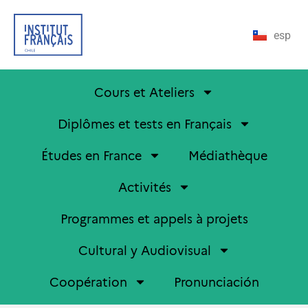
esp
Cours et Ateliers
Diplômes et tests en Français
Études en France
Médiathèque
Activités
Programmes et appels à projets
Cultural y Audiovisual
Coopération
Pronunciación