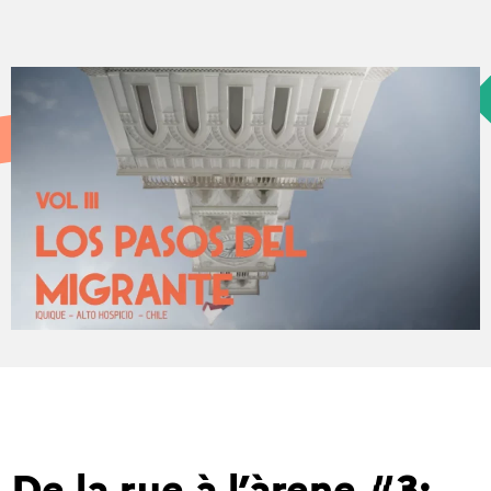
De la rue à l’àrene #3: