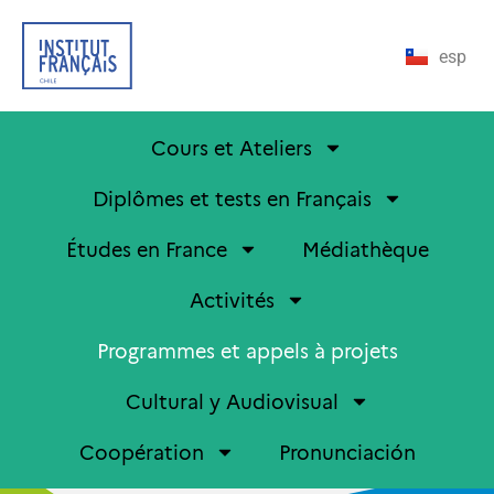
esp
Cours et Ateliers
Diplômes et tests en Français
Études en France
Médiathèque
Activités
Programmes et appels à projets
Cultural y Audiovisual
Coopération
Pronunciación