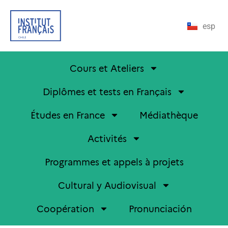
esp
Cours et Ateliers
Diplômes et tests en Français
Études en France
Médiathèque
Activités
Programmes et appels à projets
Cultural y Audiovisual
Coopération
Pronunciación