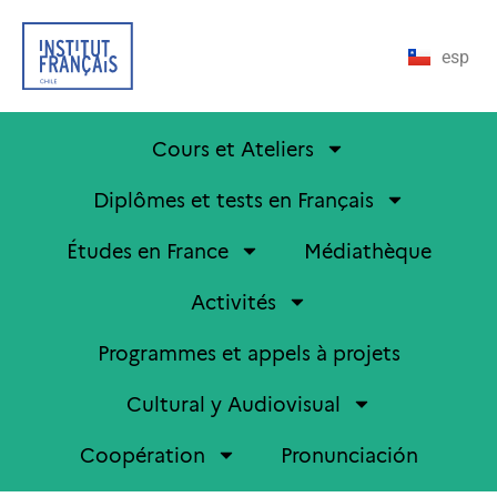
esp
Cours et Ateliers
Diplômes et tests en Français
Études en France
Médiathèque
Activités
Programmes et appels à projets
Cultural y Audiovisual
Coopération
Pronunciación