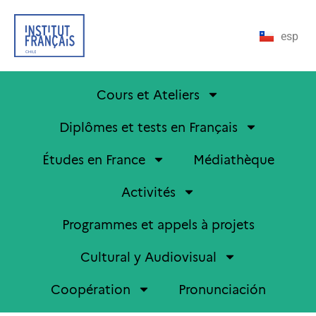
esp
Cours et Ateliers
Diplômes et tests en Français
Études en France
Médiathèque
Activités
Programmes et appels à projets
Cultural y Audiovisual
Coopération
Pronunciación