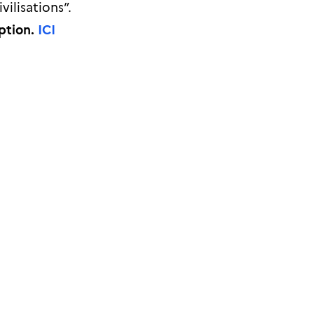
vilisations”.
iption.
ICI