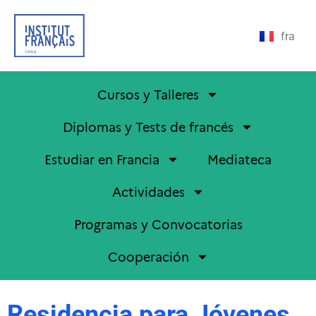
fra
Cursos y Talleres
Diplomas y Tests de francés
Estudiar en Francia
Mediateca
Actividades
Programas y Convocatorias
Cooperación
Residencia para Jóvenes