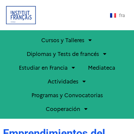
fra
Cursos y Talleres
Diplomas y Tests de francés
Estudiar en Francia
Mediateca
Actividades
Programas y Convocatorias
Cooperación
Emprendimientos del