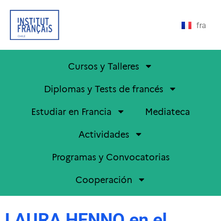
fra
Cursos y Talleres
Diplomas y Tests de francés
Estudiar en Francia
Mediateca
Actividades
Programas y Convocatorias
Cooperación
LAURA HENNO en el