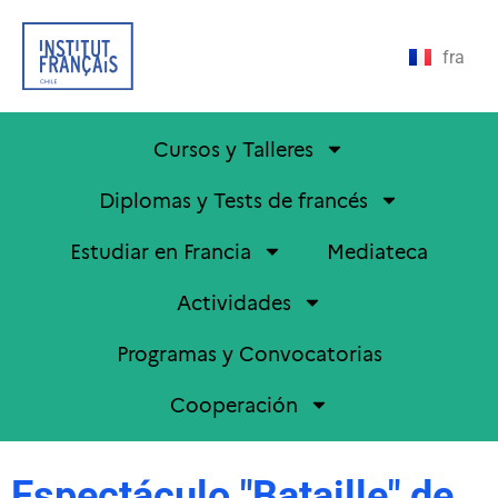
fra
Cursos y Talleres
Diplomas y Tests de francés
Estudiar en Francia
Mediateca
Actividades
Programas y Convocatorias
Cooperación
Espectáculo "Bataille" de