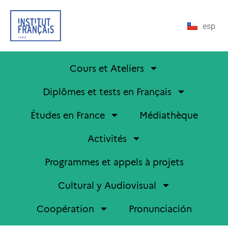
esp
Cours et Ateliers
Diplômes et tests en Français
Études en France
Médiathèque
Activités
Programmes et appels à projets
Cultural y Audiovisual
Coopération
Pronunciación