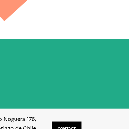
o Noguera 176,
ntiago de Chile
CONTACT