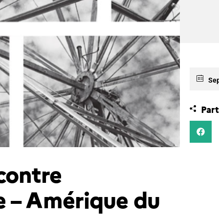
Sep
Part
contre
e – Amérique du