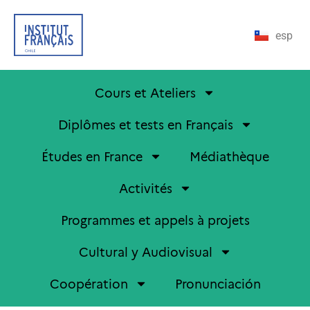
esp
Cours et Ateliers
Diplômes et tests en Français
Études en France
Médiathèque
Activités
Programmes et appels à projets
Cultural y Audiovisual
Coopération
Pronunciación