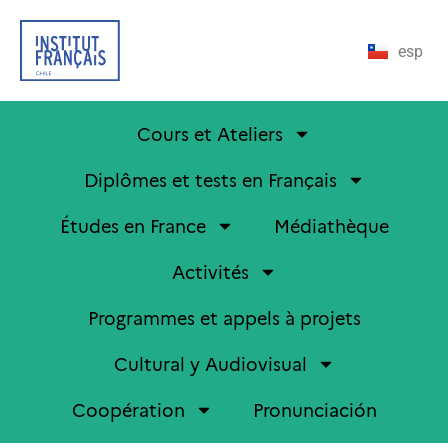
esp
Cours et Ateliers
Diplômes et tests en Français
Études en France
Médiathèque
Activités
Programmes et appels à projets
Cultural y Audiovisual
Coopération
Pronunciación