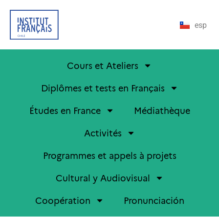
esp
Cours et Ateliers
Diplômes et tests en Français
Études en France
Médiathèque
Activités
Programmes et appels à projets
Cultural y Audiovisual
Coopération
Pronunciación