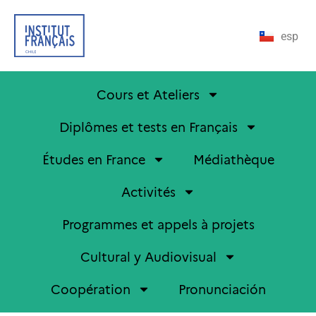
esp
Cours et Ateliers
Diplômes et tests en Français
Études en France
Médiathèque
Activités
Programmes et appels à projets
Cultural y Audiovisual
Coopération
Pronunciación