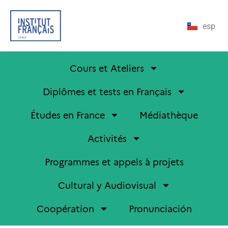
esp
Cours et Ateliers
Diplômes et tests en Français
Études en France
Médiathèque
Activités
Programmes et appels à projets
Cultural y Audiovisual
Coopération
Pronunciación