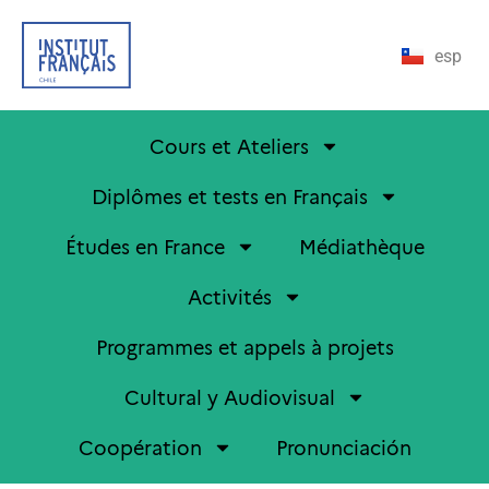
esp
Cours et Ateliers
Diplômes et tests en Français
Études en France
Médiathèque
Activités
Programmes et appels à projets
Cultural y Audiovisual
Coopération
Pronunciación