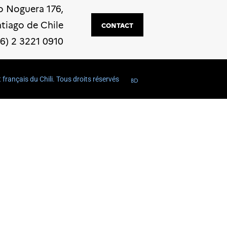
o Noguera 176,
ntiago de Chile
CONTACT
56) 2 3221 0910
t français du Chili. Tous droits réservés
BD