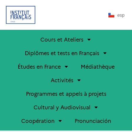
esp
Cours et Ateliers
Diplômes et tests en Français
Études en France
Médiathèque
Activités
Programmes et appels à projets
Cultural y Audiovisual
Coopération
Pronunciación