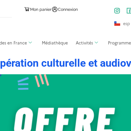
Mon panier
Connexion
esp
des en France
Médiathèque
Activités
Programmes 
pération culturelle et audiov