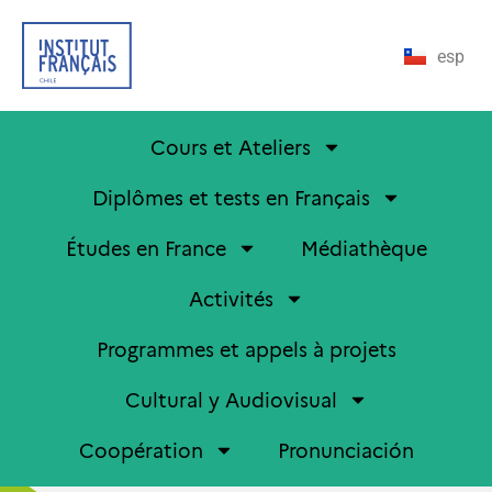
esp
Cours et Ateliers
Diplômes et tests en Français
Études en France
Médiathèque
Activités
Programmes et appels à projets
Cultural y Audiovisual
Coopération
Pronunciación