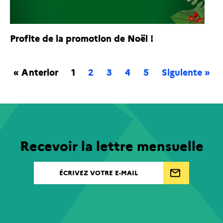
Profite de la promotion de Noël !
« Anterior
1
2
3
4
5
Siguiente »
Recevoir la lettre mensuelle