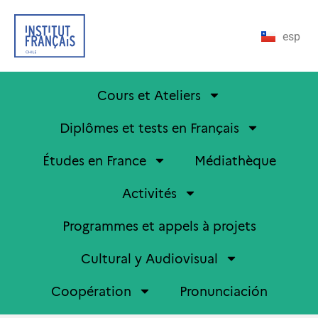
esp
Cours et Ateliers
Diplômes et tests en Français
Études en France
Médiathèque
Activités
Programmes et appels à projets
Cultural y Audiovisual
Coopération
Pronunciación