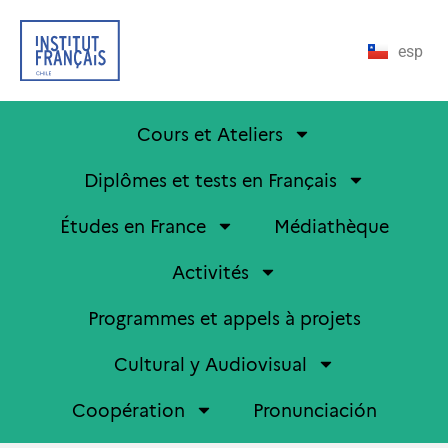
esp
Cours et Ateliers
Diplômes et tests en Français
Études en France
Médiathèque
Activités
Programmes et appels à projets
Cultural y Audiovisual
Coopération
Pronunciación