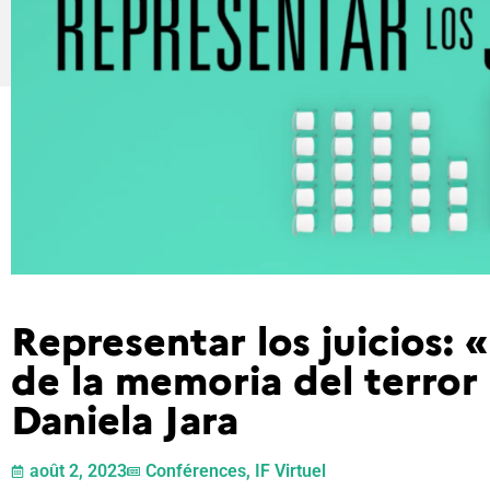
Representar los juicios: 
de la memoria del terror
Daniela Jara
août 2, 2023
Conférences
,
IF Virtuel