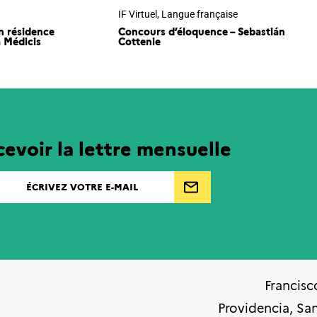
IF Virtuel
,
Langue française
n résidence
Concours d’éloquence – Sebastián
a Médicis
Cottenie
evoir la lettre mensuelle
Francisc
Providencia, Sa