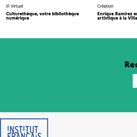
IF Virtuel
Création
Culturethèque, votre bibliothèque
Enrique Ramírez e
numérique
artistique à la Vill
Rec