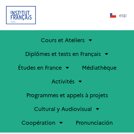
esp
Cours et Ateliers
Diplômes et tests en Français
Études en France
Médiathèque
Activités
Programmes et appels à projets
Cultural y Audiovisual
Coopération
Pronunciación