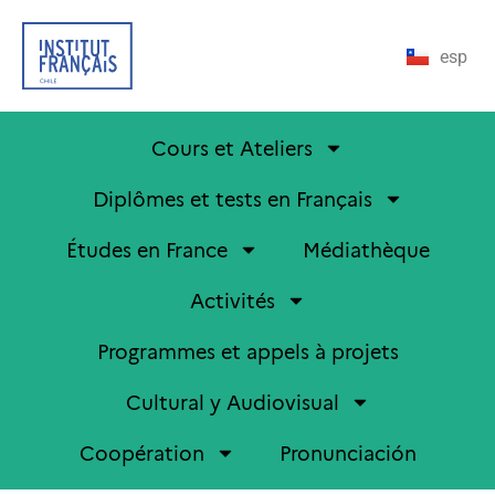
esp
Cours et Ateliers
Diplômes et tests en Français
Études en France
Médiathèque
Activités
Programmes et appels à projets
Cultural y Audiovisual
Coopération
Pronunciación