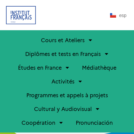
esp
Cours et Ateliers
Diplômes et tests en Français
Études en France
Médiathèque
Activités
Programmes et appels à projets
Cultural y Audiovisual
Coopération
Pronunciación