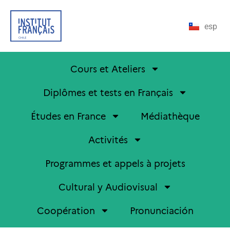
esp
Cours et Ateliers
Diplômes et tests en Français
Études en France
Médiathèque
Activités
Programmes et appels à projets
Cultural y Audiovisual
Coopération
Pronunciación