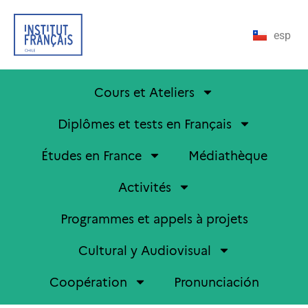
esp
Cours et Ateliers
Diplômes et tests en Français
Études en France
Médiathèque
Activités
Programmes et appels à projets
Cultural y Audiovisual
Coopération
Pronunciación