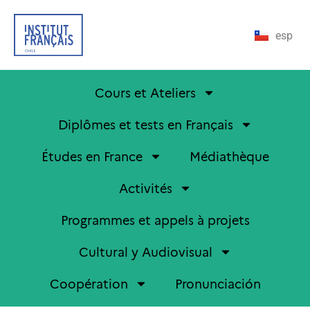
esp
Cours et Ateliers
Diplômes et tests en Français
Études en France
Médiathèque
Activités
Programmes et appels à projets
Cultural y Audiovisual
Coopération
Pronunciación