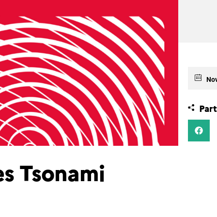
Nov
Part
res Tsonami