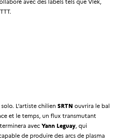
llaboré avec des labels tels que Vlek,
 TTT.
olo. L’artiste chilien
SRTN
ouvrira le bal
ace et le temps, un flux transmutant
e terminera avec
Yann Leguay
, qui
 capable de produire des arcs de plasma