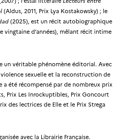
2007) ; l’essai littéraire
Lecteurs entre
l
(Aldus, 2011, Prix Lya Kostakowsky) ; le
idad
(2025), est un récit autobiographique
e vingtaine d’années), mêlant récit intime
e un véritable phénomène éditorial. Avec
 violence sexuelle et la reconstruction de
livre a été récompensé par de nombreux prix
ts, Prix Les Inrockuptibles, Prix Goncourt
x des lectrices de Elle et le Prix Strega
anisée avec la Librairie Française.