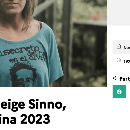
Nov
19:
Part
eige Sinno,
ina 2023