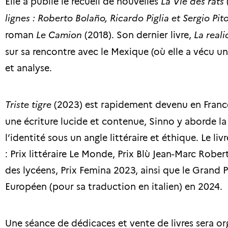
Elle a publié le recueil de nouvelles
La Vie des rats
(
lignes : Roberto Bolaño, Ricardo Piglia et Sergio Pito
roman
Le Camion
(2018). Son dernier livre,
La real
sur sa rencontre avec le Mexique (où elle a vécu un
et analyse.
Triste tigre
(2023) est rapidement devenu en Franc
une écriture lucide et contenue, Sinno y aborde la
l’identité sous un angle littéraire et éthique. Le 
: Prix littéraire Le Monde, Prix Blù Jean-Marc Rober
des lycéens, Prix Femina 2023, ainsi que le Grand Pri
Européen (pour sa traduction en italien) en 2024.
Une séance de dédicaces et vente de livres sera org