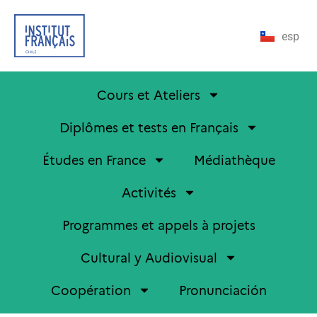
esp
Cours et Ateliers
Diplômes et tests en Français
Études en France
Médiathèque
Activités
Programmes et appels à projets
Cultural y Audiovisual
Coopération
Pronunciación