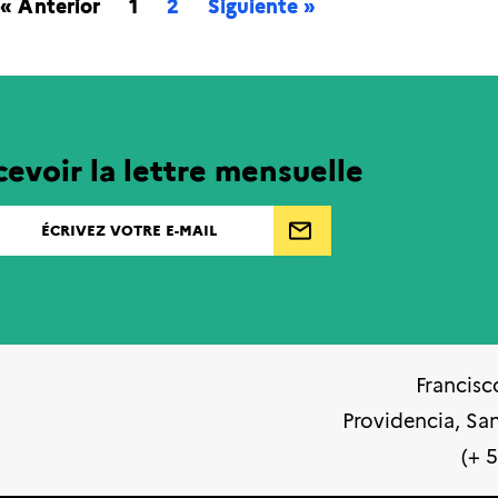
« Anterior
1
2
Siguiente »
evoir la lettre mensuelle
Francisc
Providencia, Sa
(+ 